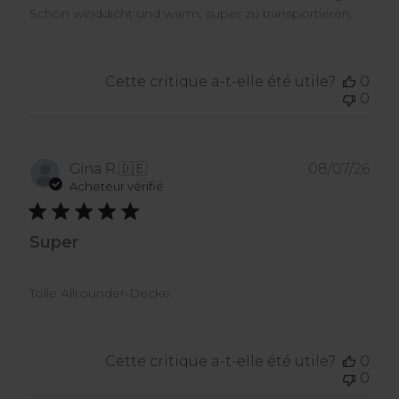
Schön winddicht und warm, super zu transportieren.
Cette critique a-t-elle été utile?
0
0
Dat
Gina R.
🇩🇪
08/07/26
de
Acheteur vérifié
publ
Super
Tolle Allrounder-Decke.
Cette critique a-t-elle été utile?
0
0