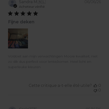
Dat
Sandra M.
🇳🇱
06/06/26
de
Acheteur vérifié
publ
Fijne deken
Voldoet aan mijn verwachtingen Mooie kwaliteit, niet
zo dik dus perfect voor lente/zomer. Heel licht en
superleuke kleuren
Cette critique a-t-elle été utile?
0
0