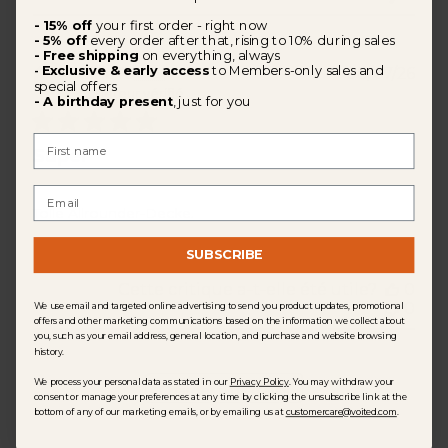
- 15% off
your first order - right now
- 5% off
every order after that, rising to 10% during sales
- Free shipping
on everything, always
Exclusive & early access
to Members-only sales and
Dat
-
Gina R.
🇩🇪
08/07/26
special offers
de
Acheteur vérifié
- A birthday present
, just for you
publ
First Name
Super
Email
Tolle Allrounder-Decke.
SUBSCRIBE
Cette critique a-t-elle été utile?
0
0
We use email and targeted online advertising to send you product updates, promotional
offers and other marketing communications based on the information we collect about
you, such as your email address, general location, and purchase and website browsing
history.
We process your personal data as stated in our
Privacy Policy
. You may withdraw your
Charger plus d'avis
consent or manage your preferences at any time by clicking the unsubscribe link at the
bottom of any of our marketing emails, or by emailing us at
customercare@voited.com
.