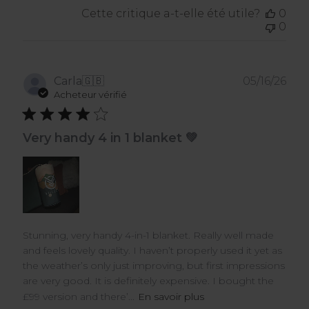
Cette critique a-t-elle été utile?
0
0
Dat
Carla
🇬🇧
05/16/26
de
Acheteur vérifié
publ
Very handy 4 in 1 blanket 💚
Stunning, very handy 4-in-1 blanket. Really well made
and feels lovely quality. I haven’t properly used it yet as
the weather’s only just improving, but first impressions
are very good. It is definitely expensive. I bought the
£99 version and there’...
En savoir plus