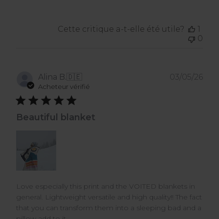
Cette critique a-t-elle été utile?
1
0
Dat
Alina B.
🇩🇪
03/05/26
de
Acheteur vérifié
publ
Beautiful blanket
Love especially this print and the VOITED blankets in
general. Lightweight versatile and high quality!! The fact
that you can transform them into a sleeping bad and a
pillow add to it.