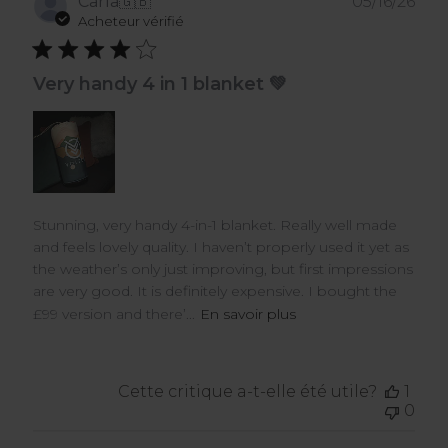
Dat
Carla
🇬🇧
05/16/26
de
Acheteur vérifié
publ
Very handy 4 in 1 blanket 💚
Stunning, very handy 4-in-1 blanket. Really well made
and feels lovely quality. I haven’t properly used it yet as
the weather’s only just improving, but first impressions
are very good. It is definitely expensive. I bought the
£99 version and there’...
En savoir plus
Cette critique a-t-elle été utile?
1
0