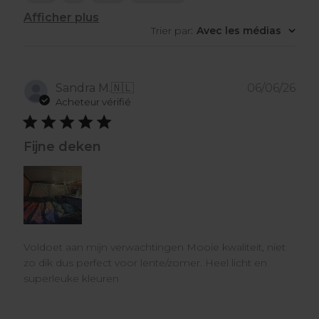
Afficher plus
Trier par
:
Avec les médias
Dat
Sandra M.
🇳🇱
06/06/26
de
Acheteur vérifié
publ
Fijne deken
Voldoet aan mijn verwachtingen Mooie kwaliteit, niet
zo dik dus perfect voor lente/zomer. Heel licht en
superleuke kleuren