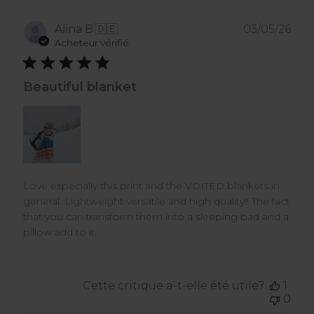
Dat
Alina B.
🇩🇪
03/05/26
de
Acheteur vérifié
publ
Beautiful blanket
Love especially this print and the VOITED blankets in
general. Lightweight versatile and high quality!! The fact
that you can transform them into a sleeping bad and a
pillow add to it.
Cette critique a-t-elle été utile?
1
0