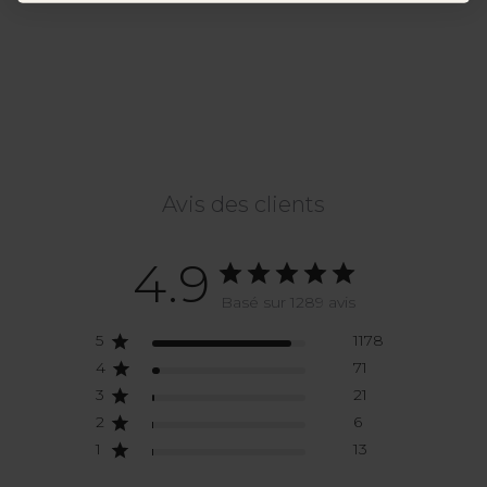
Avis des clients
4.9
Basé sur 1289 avis
5
1178
4
71
3
21
2
6
1
13