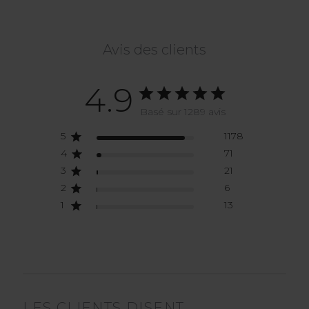
Avis des clients
4.9
Basé sur 1289 avis
5
1178
4
71
3
21
2
6
1
13
LES CLIENTS DISENT