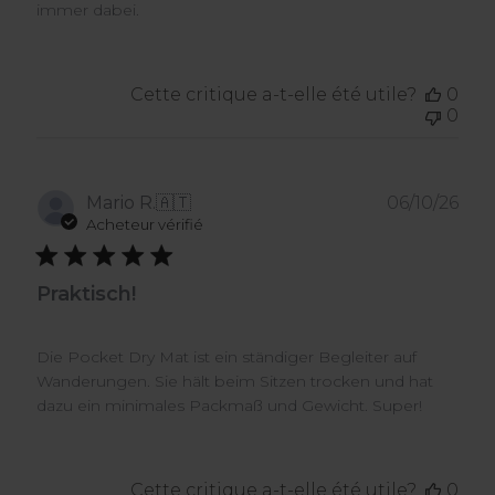
immer dabei.
Cette critique a-t-elle été utile?
0
0
Dat
Mario R.
🇦🇹
06/10/26
de
Acheteur vérifié
publ
Praktisch!
Die Pocket Dry Mat ist ein ständiger Begleiter auf
Wanderungen. Sie hält beim Sitzen trocken und hat
dazu ein minimales Packmaß und Gewicht. Super!
Cette critique a-t-elle été utile?
0