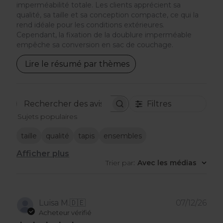
imperméabilité totale. Les clients apprécient sa
qualité, sa taille et sa conception compacte, ce qui la
rend idéale pour les conditions extérieures.
Cependant, la fixation de la doublure imperméable
empêche sa conversion en sac de couchage.
Lire le résumé par thèmes
Filtres
Rechercher
Sujets populaires
des
avis
taille
qualité
tapis
ensembles
Afficher plus
Trier par
:
Avec les médias
Dat
Luisa M.
🇩🇪
07/12/26
de
Acheteur vérifié
publ