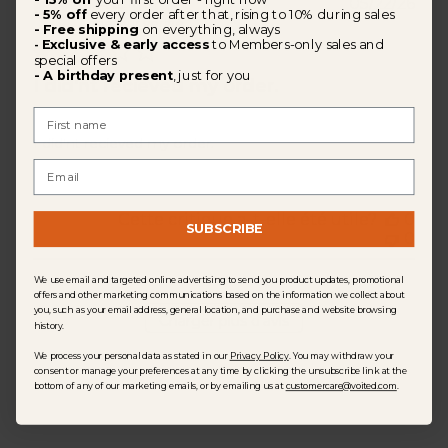
Dat
M.A L.
🇳🇱
05/22/26
- 5% off
every order after that, rising to 10% during sales
de
Acheteur vérifié
- Free shipping
on everything, always
publ
Exclusive & early access
to Members-only sales and
-
special offers
- A birthday present
, just for you
I did'nt recieved my order.
First Name
I did'nt recieved my order.
Email
Cette critique a-t-elle été utile?
0
SUBSCRIBE
0
We use email and targeted online advertising to send you product updates, promotional
offers and other marketing communications based on the information we collect about
you, such as your email address, general location, and purchase and website browsing
Charger plus d'avis
history.
We process your personal data as stated in our
Privacy Policy
. You may withdraw your
consent or manage your preferences at any time by clicking the unsubscribe link at the
bottom of any of our marketing emails, or by emailing us at
customercare@voited.com
.