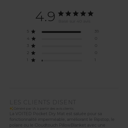
4.9
Basé sur 40 avis
5
39
4
0
3
0
2
0
1
1
LES CLIENTS DISENT
Généré par IA à partir des avis clients.
La VOITED Pocket Dry Mat est saluée pour sa
fonctionnalité imperméable, améliorant le Ripstop, le
polaire ou le Cloudtouch PillowBlanket avec une