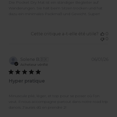
Die Pocket Dry Mat ist ein ständiger Begleiter auf
Wanderungen. Sie hält beim Sitzen trocken und hat
dazu ein minimales Packmaß und Gewicht. Super!
Cette critique a-t-elle été utile?
0
0
Dat
Solene B.
🇩🇰
06/01/26
de
Acheteur vérifié
publ
Hyper pratique
Minuscule plié, léger, et top pour se poser où l’on
veut. Il nous accompagne partout dans notre road trip
danois. J'aurais dû en prendre 2!