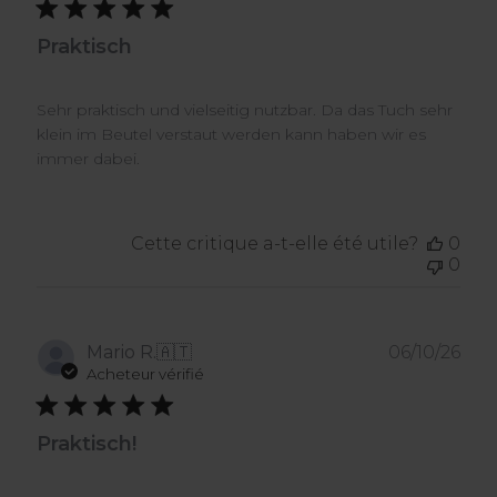
Praktisch
Sehr praktisch und vielseitig nutzbar. Da das Tuch sehr
klein im Beutel verstaut werden kann haben wir es
immer dabei.
Cette critique a-t-elle été utile?
0
0
Dat
Mario R.
🇦🇹
06/10/26
de
Acheteur vérifié
publ
Praktisch!