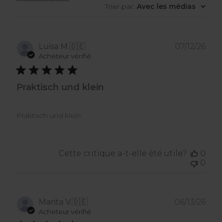
Trier par
:
Avec les médias
Dat
Luisa M.
🇩🇪
07/12/26
de
Acheteur vérifié
publ
Praktisch und klein
Praktisch und klein
Cette critique a-t-elle été utile?
0
0
Dat
Marita V.
🇩🇪
06/13/26
de
Acheteur vérifié
publ