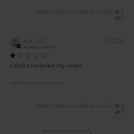
Cette critique a-t-elle été utile?
0
0
Dat
M.A L.
🇳🇱
05/22/26
de
Acheteur vérifié
publ
I did'nt recieved my order.
I did'nt recieved my order.
Cette critique a-t-elle été utile?
0
0