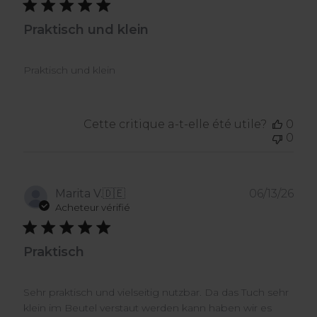
Praktisch und klein
Praktisch und klein
Cette critique a-t-elle été utile?
0
0
Dat
Marita V.
🇩🇪
06/13/26
de
Acheteur vérifié
publ
Praktisch
Sehr praktisch und vielseitig nutzbar. Da das Tuch sehr
klein im Beutel verstaut werden kann haben wir es