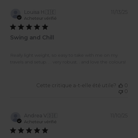
Dat
Louisa H.
🇮🇪
11/13/25
de
Acheteur vérifié
publ
Swing and Chill
Really light weight, so easy to take with me on my
travels and setup. . . very robust. . and love the colours!
Cette critique a-t-elle été utile?
0
0
Dat
Andrea V.
🇩🇪
11/10/25
de
Acheteur vérifié
publ