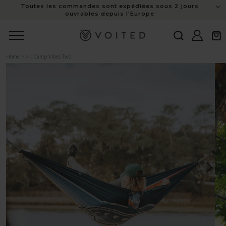
Toutes les commandes sont expédiées sous 2 jours
au
ouvrables depuis l'Europe
contenu
Connexion
Panie
Home
>
>
- Camp Vibes Two