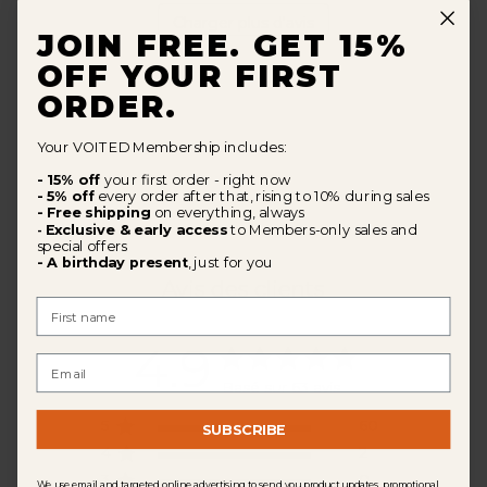
Charger plus d'avis
JOIN FREE. GET 15%
OFF YOUR FIRST
ORDER.
Your VOITED Membership includes:
- 15% off
your first order - right now
- 5% off
every order after that, rising to 10% during sales
- Free shipping
on everything, always
Exclusive & early access
to Members-only sales and
-
special offers
- A birthday present
, just for you
Avis des clients
First Name
4.9
Email
Basé sur 63 avis
5
60
SUBSCRIBE
4
2
3
0
We use email and targeted online advertising to send you product updates, promotional