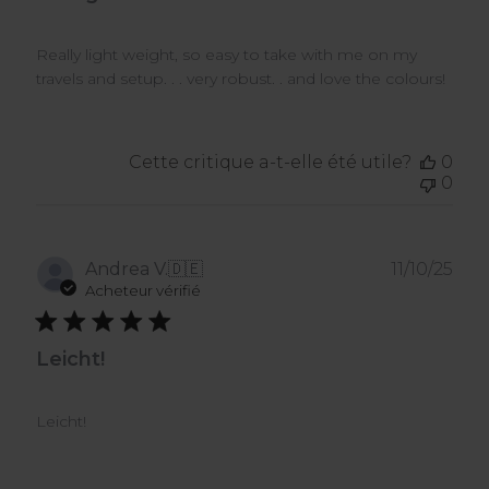
Really light weight, so easy to take with me on my
travels and setup. . . very robust. . and love the colours!
Cette critique a-t-elle été utile?
0
0
Dat
Andrea V.
🇩🇪
11/10/25
de
Acheteur vérifié
publ
Leicht!
Leicht!