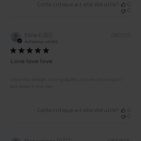
Cette critique a-t-elle été utile?
0
0
Dat
Eline E.
🇧🇪
08/11/25
de
Acheteur vérifié
publ
Love love love
Love the design. Strong quality. Smalle and easy to
put away in the van.
Cette critique a-t-elle été utile?
0
0
Dat