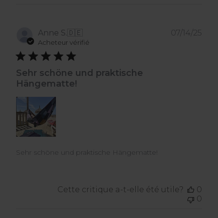
Dat
Anne S.
🇩🇪
07/14/25
de
Acheteur vérifié
publ
Sehr schöne und praktische
Hängematte!
Sehr schöne und praktische Hängematte!
Cette critique a-t-elle été utile?
0
0