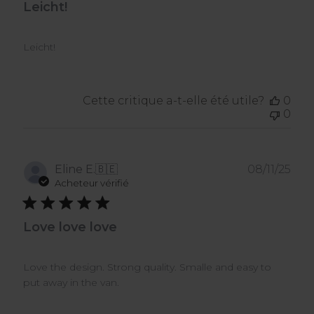
Leicht!
Leicht!
Cette critique a-t-elle été utile?
0
0
Dat
Eline E.
🇧🇪
08/11/25
de
Acheteur vérifié
publ
Love love love
Love the design. Strong quality. Smalle and easy to
put away in the van.