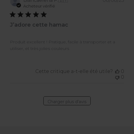
Biancaelena P.
🇮🇹
08/08/25
de
Acheteur vérifié
publ
J’adore cette hamac
Produit excellent ! Pratique, facile à transporter et a
utiliser, et très jolies couleurs
Cette critique a-t-elle été utile?
0
0
Charger plus d'avis