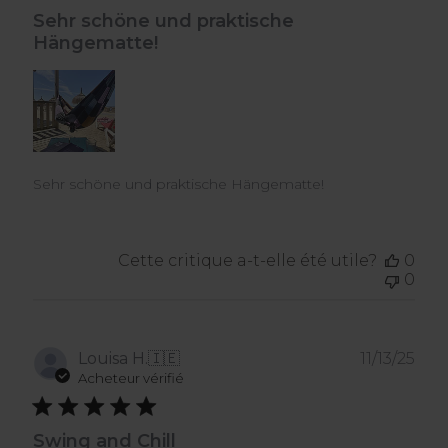
Sehr schöne und praktische
Hängematte!
Sehr schöne und praktische Hängematte!
Cette critique a-t-elle été utile?
0
0
Dat
Louisa H.
🇮🇪
11/13/25
de
Acheteur vérifié
publ
Swing and Chill