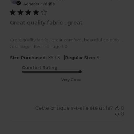
de
Acheteur vérifié
publ
Great quality fabric , great
Great quality fabric , great comfort , beautiful colours ….
Just huge ! Even is huge ! ☺️
|
Size Purchased:
XS / S
Regular Size:
S
Comfort Rating
Very Good
Cette critique a-t-elle été utile?
0
0