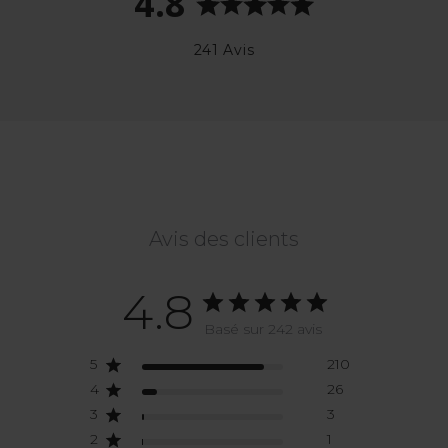
4.8
241 Avis
Avis des clients
4.8
Basé sur 242 avis
5
210
4
26
3
3
2
1