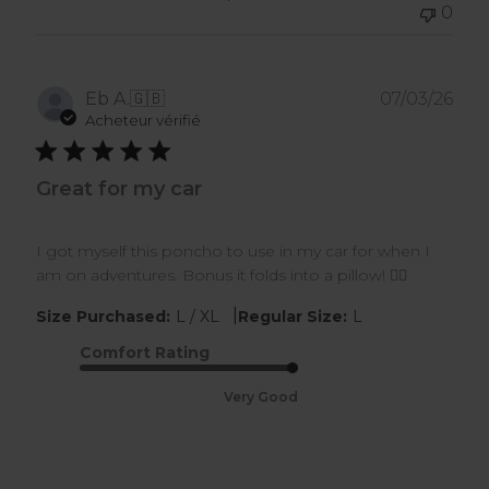
0
Dat
Eb A.
🇬🇧
07/03/26
de
Acheteur vérifié
publ
Great for my car
I got myself this poncho to use in my car for when I
am on adventures. Bonus it folds into a pillow! 👍🏾
|
Size Purchased:
L / XL
Regular Size:
L
Comfort Rating
Very Good