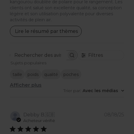
kangourou doublée de polaire pour le rangement. Les
clients ont salué son excellente qualité, sa conception
légère et son utilisation polyvalente pour diverses
activités de plein air.
Lire le résumé par thèmes
Filtres
Rechercher
Sujets populaires
des
avis
taille
poids
qualité
poches
Afficher plus
Trier par
:
Avec les médias
Dat
Debby B.
🇬🇧
08/18/25
de
Acheteur vérifié
publ