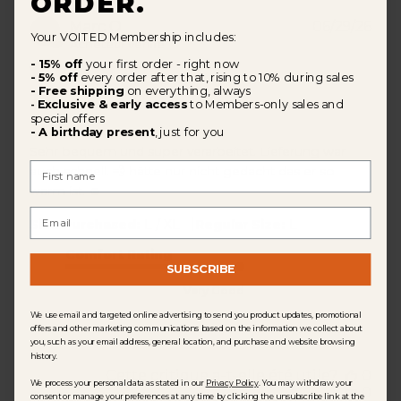
ORDER.
Dat
Marc O.
06/29/26
Your VOITED Membership includes:
de
Acheteur vérifié
publ
- 15% off
your first order - right now
- 5% off
every order after that, rising to 10% during sales
- Free shipping
on everything, always
Top
Exclusive & early access
to Members-only sales and
-
special offers
- A birthday present
, just for you
Sehr bequem und super verarbeitet. Lieferung war
First Name
auch schnell. 💨 hätte nur nicht gedacht das er so
warm ist. ☺️
Email
|
Size Purchased:
L / XL
Regular Size:
L
Comfort Rating
SUBSCRIBE
Very Good
We use email and targeted online advertising to send you product updates, promotional
offers and other marketing communications based on the information we collect about
you, such as your email address, general location, and purchase and website browsing
history.
Cette critique a-t-elle été utile?
0
We process your personal data as stated in our
Privacy Policy
. You may withdraw your
0
consent or manage your preferences at any time by clicking the unsubscribe link at the