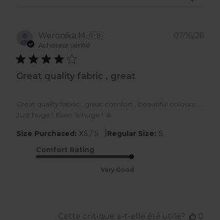
Dat
Weronika M.
🇬🇧
07/16/26
de
Acheteur vérifié
publ
Great quality fabric , great
Great quality fabric , great comfort , beautiful colours ….
Just huge ! Even is huge ! ☺️
|
Size Purchased:
XS / S
Regular Size:
S
Comfort Rating
Very Good
Cette critique a-t-elle été utile?
0