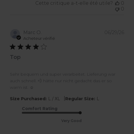
Cette critique a-t-elle été utile?
0
0
Dat
Marc O.
06/29/26
de
Acheteur vérifié
publ
Top
Sehr bequem und super verarbeitet. Lieferung war
auch schnell. 💨 hätte nur nicht gedacht das er so
warm ist. ☺️
|
Size Purchased:
L / XL
Regular Size:
L
Comfort Rating
Very Good