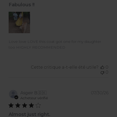
Fabulous !!
Love love LOVE this coat got one for my daughter
too HIGHLY RECOMMENDED
Cette critique a-t-elle été utile?
0
0
Dat
Asgeir B.
🇩🇰
07/30/26
de
Acheteur vérifié
publ
Almost just right.