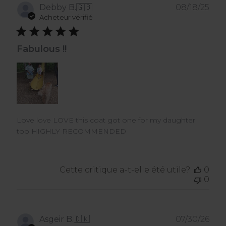
Dat
Debby B.
🇬🇧
08/18/25
de
Acheteur vérifié
publ
Fabulous !!
Love love LOVE this coat got one for my daughter
too HIGHLY RECOMMENDED
Cette critique a-t-elle été utile?
0
0
Dat
Asgeir B.
🇩🇰
07/30/26