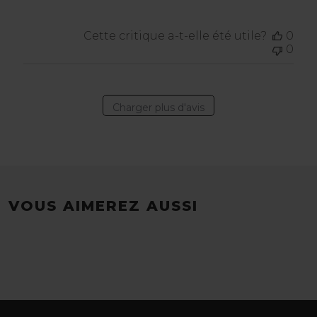
Cette critique a-t-elle été utile?
0
0
Charger plus d'avis
VOUS AIMEREZ AUSSI