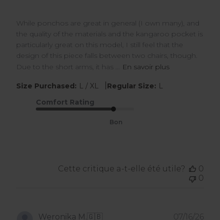
While ponchos are great in general (I own many), and
the quality of the materials and the kangaroo pocket is
particularly great on this model, I still feel that the
design of this piece falls between two chairs, though.
Due to the short arms, it has ...
En savoir plus
|
Size Purchased:
L / XL
Regular Size:
L
Comfort Rating
Bon
Cette critique a-t-elle été utile?
0
0
Dat
Weronika M.
🇬🇧
07/16/26