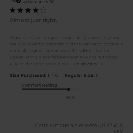
de
Acheteur vérifié
publ
Almost just right.
While ponchos are great in general (I own many), and
the quality of the materials and the kangaroo pocket is
particularly great on this model, I still feel that the
design of this piece falls between two chairs, though.
Due to the short arms, it has ...
En savoir plus
|
Size Purchased:
L / XL
Regular Size:
L
Comfort Rating
Bon
Cette critique a-t-elle été utile?
0
0