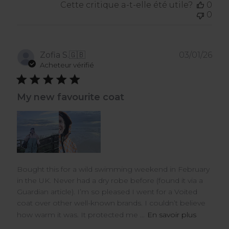
Cette critique a-t-elle été utile?
0
0
Dat
Zofia S.
🇬🇧
03/01/26
de
Acheteur vérifié
publ
My new favourite coat
Bought this for a wild swimming weekend in February
in the UK. Never had a dry robe before (found it via a
Guardian article). I’m so pleased I went for a Voited
coat over other well-known brands. I couldn’t believe
how warm it was. It protected me ...
En savoir plus