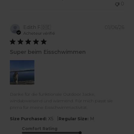
0
Dat
Edith F.
🇩🇪
01/06/26
de
Acheteur vérifié
publ
Super beim Eisschwimmen
Danke für die funktionale Outdoor Jacke,
windabweisend und wärmend. Für mich passt sie
prima für meine Eisschwimmactivität.
|
Size Purchased:
XS
Regular Size:
M
Comfort Rating