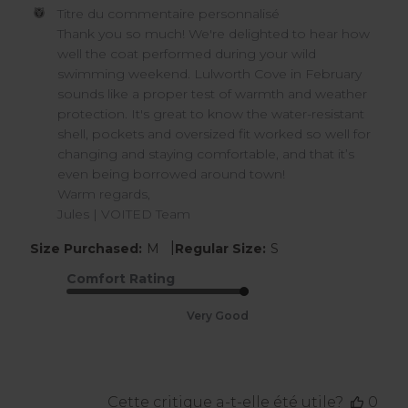
Commentaires
Titre du commentaire personnalisé
du
Thank you so much! We're delighted to hear how 
propriétaire
well the coat performed during your wild 
du
swimming weekend. Lulworth Cove in February 
magasin
sounds like a proper test of warmth and weather 
sur
protection. It's great to know the water-resistant 
l'examen
par
shell, pockets and oversized fit worked so well for 
Titre
changing and staying comfortable, and that it’s 
du
even being borrowed around town!

commentaire
Warm regards,

personnalisé
Jules | VOITED Team
le
Tue
|
Size Purchased:
M
Regular Size:
S
Mar
17
Comfort Rating
2026
Very Good
Cette critique a-t-elle été utile?
0