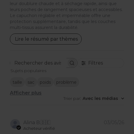
leur doublure chaude et à séchage rapide, ainsi que
leurs poches de rangement spacieuses et accessibles.
Le capuchon réglable et imperméable offre une
protection supplémentaire, tandis que les couches
multi-tissus assurent la durabilité.
Lire le résumé par thèmes
Filtres
Rechercher
Sujets populaires
des
avis
taille
sac
poids
problème
Afficher plus
Trier par
:
Avec les médias
Dat
Alina B.
🇩🇪
03/05/26
de
Acheteur vérifié
publ