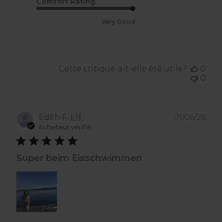
Comfort Rating
2026
Very Good
Cette critique a-t-elle été utile?
0
0
Dat
Edith F.
🇩🇪
01/06/26
de
Acheteur vérifié
publ
Super beim Eisschwimmen