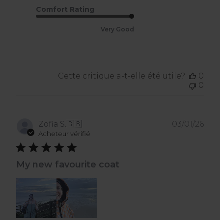
Comfort Rating
Very Good
Cette critique a-t-elle été utile?
0
0
Dat
Zofia S.
🇬🇧
03/01/26
de
Acheteur vérifié
publ
My new favourite coat