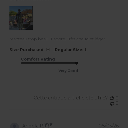
Manteau trop beau. J adore. Très chaud et léger
|
Size Purchased:
M
Regular Size:
L
Comfort Rating
Very Good
Cette critique a-t-elle été utile?
0
0
Dat
Angela R.
🇩🇪
08/05/26