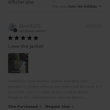
Afficher plus
Trier par
:
Avec les médias
Dat
Alina B.
🇩🇪
03/05/26
de
Acheteur vérifié
publ
Love the jacket
Perfect for cold weather, before and after cold
plunges or simply without any reason jusr because it is
so comfy. Love the style, as you coud probably
imagine. PS I appreciate the speedy delivery
|
Size Purchased:
S
Regular Size:
S