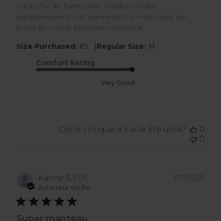
Danke für die funktionale Outdoor Jacke,
windabweisend und wärmend. Für mich passt sie
prima für meine Eisschwimmactivität.
|
Size Purchased:
XS
Regular Size:
M
Comfort Rating
Very Good
Cette critique a-t-elle été utile?
0
0
Dat
Karine S.
🇫🇷
07/19/25
de
Acheteur vérifié
publ
Super manteau