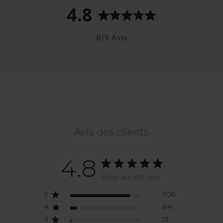
4.8
819 Avis
Avis des clients
4.8
Basé sur 819 avis
5
706
4
84
3
13