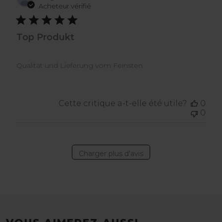
de
Acheteur vérifié
publ
Top Produkt
Qualität und Lieferung vom Feinsten
Cette critique a-t-elle été utile?
0
0
Charger plus d'avis