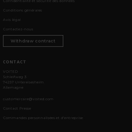
Confidentialité et sécurité des données
Conditions générales
Avis légal
Contactez-nous
Withdraw contract
CONTACT
VOITED
Schleifweg 3
74257 Untereisesheim
Allemagne
customercare@voited.com
Contact Presse
Commandes personnalisées et d'entreprise