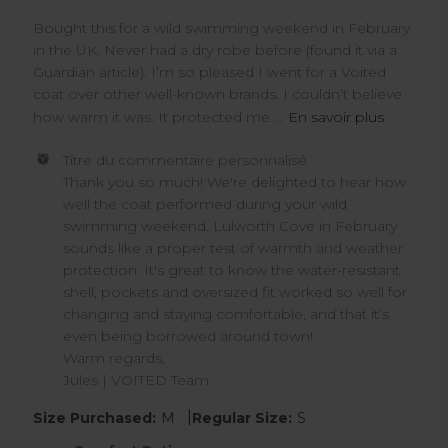
Bought this for a wild swimming weekend in February
in the UK. Never had a dry robe before (found it via a
Guardian article). I’m so pleased I went for a Voited
coat over other well-known brands. I couldn’t believe
how warm it was. It protected me ...
En savoir plus
Commentaires
Titre du commentaire personnalisé
du
Thank you so much! We're delighted to hear how 
propriétaire
well the coat performed during your wild 
du
swimming weekend. Lulworth Cove in February 
magasin
sounds like a proper test of warmth and weather 
sur
protection. It's great to know the water-resistant 
l'examen
par
shell, pockets and oversized fit worked so well for 
Titre
changing and staying comfortable, and that it’s 
du
even being borrowed around town!

commentaire
Warm regards,

personnalisé
Jules | VOITED Team
le
Tue
|
Size Purchased:
M
Regular Size:
S
Mar
17