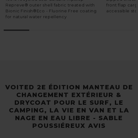
Repreve® outer shell fabric treated with
front flap car
Bionic Finish®Eco - Fluorine Free coating
accessible st
for natural water repellency
VOITED 2E ÉDITION MANTEAU DE
CHANGEMENT EXTÉRIEUR &
DRYCOAT POUR LE SURF, LE
CAMPING, LA VIE EN VAN ET LA
NAGE EN EAU LIBRE - SABLE
POUSSIÉREUX AVIS