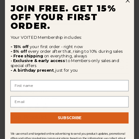
JOIN FREE. GET 15%
|
Size Purchased:
M
Regular Size:
L
OFF YOUR FIRST
Comfort Rating
ORDER.
Very Good
Your VOITED Membership includes:
- 15% off
your first order - right now
- 5% off
every order after that, rising to 10% during sales
- Free shipping
on everything, always
Cette critique a-t-elle été utile?
0
Exclusive & early access
to Members-only sales and
-
special offers
0
- A birthday present
, just for you
First Name
Dat
Angela R.
🇩🇪
08/05/26
de
Acheteur vérifié
Email
publ
Top Produkt
SUBSCRIBE
We use email and targeted online advertising to send you product updates, promotional
Qualität und Lieferung vom Feinsten
offers and other marketing communications based on the information we collect about