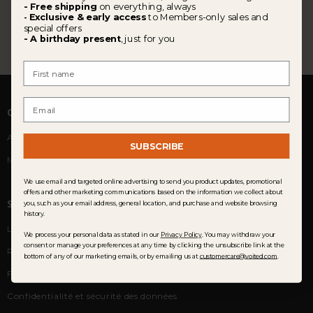
- Free shipping
on everything, always
Exclusive & early access
to Members-only sales and
-
special offers
- A birthday present
, just for you
First Name
Email
COMMUNAUTÉ
Avis des clients
SUBSCRIBE
Membership
We use email and targeted online advertising to send you product updates, promotional
offers and other marketing communications based on the information we collect about
SERVICE CLIENT
you, such as your email address, general location, and purchase and website browsing
history.
Livraison
We process your personal data as stated in our
Privacy Policy
. You may withdraw your
consent or manage your preferences at any time by clicking the unsubscribe link at the
Retours et échanges
bottom of any of our marketing emails, or by emailing us at
customercare@voited.com
.
FAQ
Confidentialité et sécurité des données