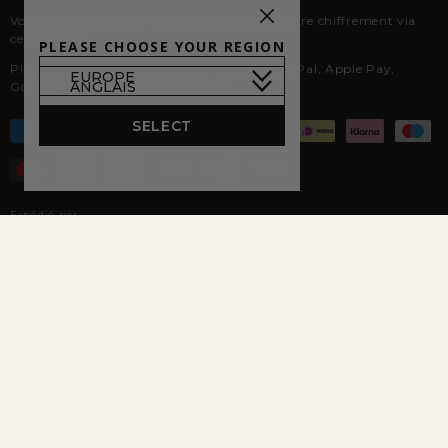
Vos données sont 100 % sécurisées grâce à notre chiffrement via
certificat SSL.
PLEASE CHOOSE YOUR REGION
Plusieurs modes de paiement, y compris PayPal, Apple Pay,
Google Pay, carte de crédit et iDeal.
SELECT
Expédié par
VOITED on Socials