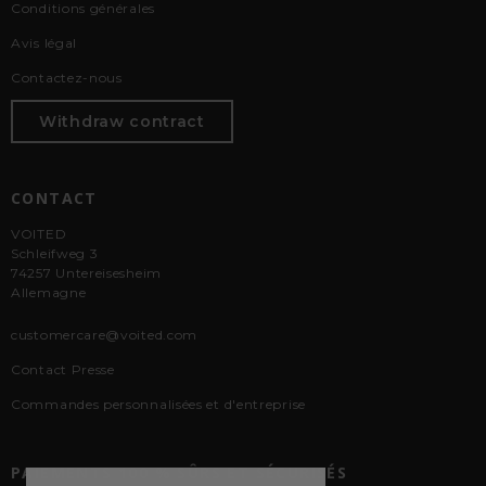
Conditions générales
Avis légal
Contactez-nous
Withdraw contract
CONTACT
VOITED
Schleifweg 3
74257 Untereisesheim
Allemagne
customercare@voited.com
Contact Presse
Commandes personnalisées et d'entreprise
PAIEMENTS 100 % SÛRS ET SÉCURISÉS