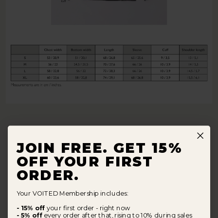
JOIN FREE. GET 15%
OFF YOUR FIRST
ORDER.
Your VOITED Membership includes:
- 15% off
your first order - right now
- 5% off
every order after that, rising to 10% during sales